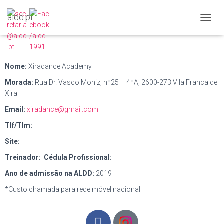
aldd.pt
A
L
T
E
R
Nome:
Xiradance Academy
N
Morada:
Rua Dr. Vasco Moniz, nº25 – 4ºA, 2600-273 Vila Franca de
A
R
Xira
A
Email:
xiradance@gmail.com
N
A
Tlf/Tlm:
V
E
Site:
G
Treinador:
Cédula Profissional:
A
Ç
Ano de admissão na ALDD:
2019
Ã
O
*Custo chamada para rede móvel nacional